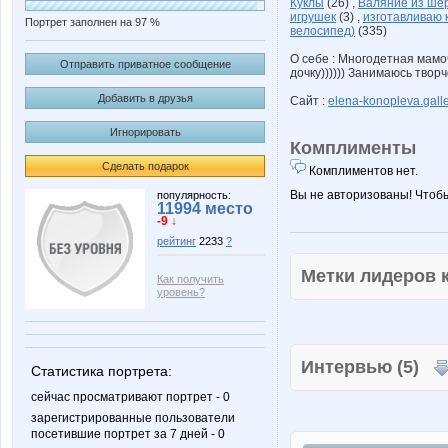
Куклы
(26) ,
Валяние из ше
игрушек
(3) ,
изготавливаю 
Портрет заполнен на 97 %
велосипед)
(335)
О себе : Многодетная мамо
Отправить приватное сообщение
дочку)))))) Занимаюсь творчес
Добавить в друзья
Сайт :
elena-konopleva.galle
Игнорировать
Комплименты
Сделать подарок
Комплиментов нет.
Вы не авторизованы! Чтоб
популярность:
11994 место
-9 ↓
рейтинг
2233
?
Метки лидеров
Как получить
уровень?
Интервью (5)
Статистика портрета:
сейчас просматривают портрет - 0
зарегистрированные пользователи
посетившие портрет за 7 дней - 0