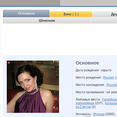
Основное
Блог
( 1 )
Др
Шпионаж
Основное
Дата рождения : скрыто
Место рождения :
Россия
,
Н
Место нахождения :
Россия
Место проживания : не ука
Любимые места :
ГореМор
набережная
(237) ,
Больша
оз.Святое
(2)
Интересы :
Музыка
(2895) ,