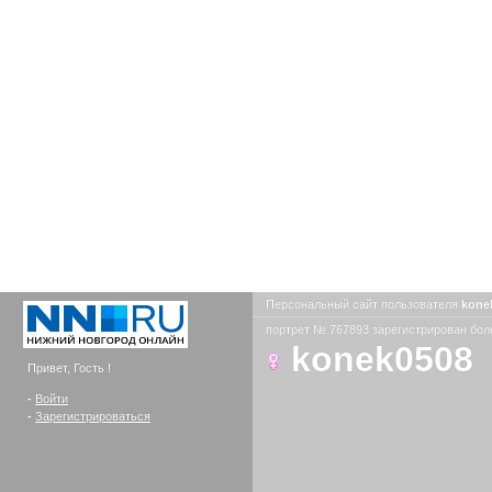
Персональный сайт пользователя
kone
портрет № 767893 зарегистрирован боле
konek0508
Привет, Гость !
-
Войти
-
Зарегистрироваться